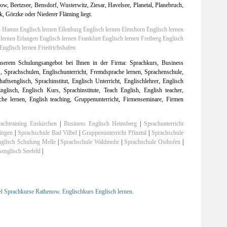
, Beetzsee, Bensdorf, Wusterwitz, Ziesar, Havelsee, Planetal, Planebruch,
, Görzke oder Niederer Fläming liegt.
en Hamm
Englisch lernen Eilenburg
Englisch lernen Elmshorn
Englisch lernen
 lernen Erlangen
Englisch lernen Frankfurt
Englisch lernen Freiberg
Englisch
Englisch lernen Friedrichshafen
serem Schulungsangebot bei Ihnen in der Firma: Sprachkurs, Business
s, Sprachschulen, Englischunterricht, Fremdsprache lernen, Sprachenschule,
aftsenglisch, Sprachinstitut, Englisch Unterricht, Englischlehrer, Englisch
glisch, Englisch Kurs, Sprachinstitute, Teach English, English teacher,
che lernen, English teaching, Gruppenunterricht, Firmenseminare, Firmen
rachtraining Euskirchen
|
Business Englisch Heinsberg
|
Sprachunterricht
ingen
|
Sprachschule Bad Vilbel
|
Gruppenunterricht Pfinztal
|
Sprachschule
glisch Schulung Melle
|
Sprachschule Waldmohr
|
Sprachschule Osthofen
|
senglisch Seefeld
|
l Sprachkurse Rathenow. Englischkurs Englisch lernen.