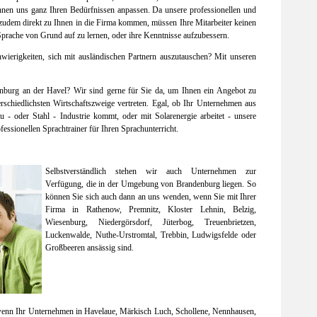
nnen uns ganz Ihren Bedürfnissen anpassen. Da unsere professionellen und
 zudem direkt zu Ihnen in die Firma kommen, müssen Ihre Mitarbeiter keinen
prache von Grund auf zu lernen, oder ihre Kenntnisse aufzubessern.
hwierigkeiten, sich mit ausländischen Partnern auszutauschen? Mit unseren
nburg an der Havel? Wir sind gerne für Sie da, um Ihnen ein Angebot zu
rschiedlichsten Wirtschaftszweige vertreten. Egal, ob Ihr Unternehmen aus
- oder Stahl - Industrie kommt, oder mit Solarenergie arbeitet - unsere
fessionellen Sprachtrainer für Ihren Sprachunterricht.
Selbstverständlich stehen wir auch Unternehmen zur
Verfügung, die in der Umgebung von Brandenburg liegen. So
können Sie sich auch dann an uns wenden, wenn Sie mit Ihrer
Firma in Rathenow, Premnitz, Kloster Lehnin, Belzig,
Wiesenburg, Niedergörsdorf, Jüterbog, Treuenbrietzen,
Luckenwalde, Nuthe-Urstromtal, Trebbin, Ludwigsfelde oder
Großbeeren ansässig sind.
 wenn Ihr Unternehmen in Havelaue, Märkisch Luch, Schollene, Nennhausen,