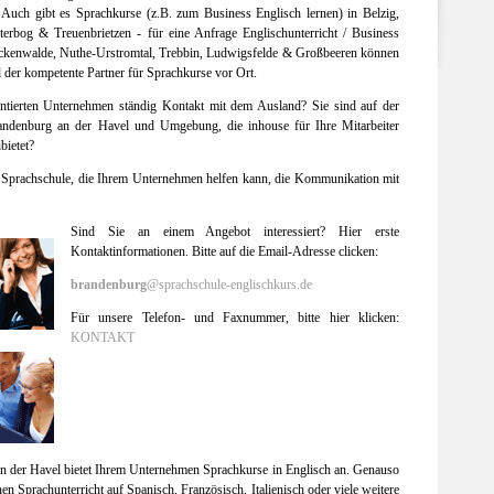
 Auch gibt es Sprachkurse (z.B. zum Business Englisch lernen) in Belzig,
erbog & Treuenbrietzen - für eine Anfrage Englischunterricht / Business
uckenwalde, Nuthe-Urstromtal, Trebbin, Ludwigsfelde & Großbeeren können
 der kompetente Partner für Sprachkurse vor Ort.
ientierten Unternehmen ständig Kontakt mit dem Ausland? Sie sind auf der
andenburg an der Havel und Umgebung, die inhouse für Ihre Mitarbeiter
bietet?
ne Sprachschule, die Ihrem Unternehmen helfen kann, die Kommunikation mit
Sind Sie an einem Angebot interessiert? Hier erste
Kontaktinformationen. Bitte auf die Email-Adresse clicken:
brandenburg
@sprachschule-englischkurs.de
Für unsere Telefon- und Faxnummer, bitte hier klicken:
KONTAKT
n der Havel bietet Ihrem Unternehmen Sprachkurse in Englisch an. Genauso
nen Sprachunterricht auf Spanisch, Französisch, Italienisch oder viele weitere