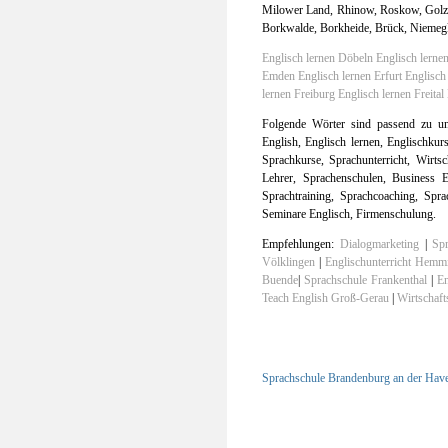
Milower Land, Rhinow, Roskow, Golzow
Borkwalde, Borkheide, Brück, Niemegk
Englisch lernen Döbeln
Englisch lern
Emden
Englisch lernen Erfurt
Englisch
lernen Freiburg
Englisch lernen Freital
Folgende Wörter sind passend zu un
English, Englisch lernen, Englischkur
Sprachkurse, Sprachunterricht, Wirtsch
Lehrer, Sprachenschulen, Business En
Sprachtraining, Sprachcoaching, Spra
Seminare Englisch, Firmenschulung.
Empfehlungen:
Dialogmarketing
|
Sp
Völklingen
|
Englischunterricht Hemm
Buende
|
Sprachschule Frankenthal
|
En
Teach English Groß-Gerau
|
Wirtschaft
Sprachschule Brandenburg an der Have