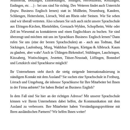
Münstertal, Bötzingen, Emmendingen, Teningen, Herbolzheim, Kenzingen,
uns
Endingen, etc. ...) - bei uns sind Sie richtig. Des Weiteren findet auch Unterricht
(bspw. Business Englisch lernen) statt in: Müllheim, Neuenburg, Kandern,
Englischkurse
Schliengen, Heitersheim, Lörrach, Weil am Rhein oder Steinen. Wie Sie sehen
sind wir überall vertreten. Also scheuen Sie sich auch nicht unsere Sprachschule
Einzelunterricht
aus Efringen-Kirchen, Rheinfelden, Grenzach-Wyhlen, Schopfheim, Wehr oder
Zell im Wiesental zu kontaktieren und einen Englischkurs zu buchen. Sie sind
Englisch
überzeugt und möchten mit uns im Sprachkurs Business Englisch lernen? Dann
rufen Sie uns (eine der besten Sprachschulen) an - auch aus Todtnau, Bad
per
Säckingen, Laufenburg, Murg, Waldshut-Tiengen, Klettgau & Albbruck. Kaum
zu glauben, aber wahr! Auch in Ühlingen-Birkendorf, Stühlingen, Lauchringen,
Skype
Küssaberg, Wutöschingen, Jestetten, Titisee-Neustadt, Löffingen, Bonndorf
und Lenzkirch sind Sprachkurse möglich!
Sprachurlaub
Ihr Unternehmen steht durch die stetig steigende Internationalisierung in
(UK)
ständigem Kontakt mit dem Ausland? Sie suchen eine Sprachschule in Freiburg,
Lörrach und Umgebung, die inhouse Sprachkurse für Ihre Mitarbeiter bei Ihnen
Weitere
in der Firma anbietet? Sie haben Bedarf an Business English?
Sprachen
In dem Fall sind Sie hier an der richtigen Adresse! Mit unserer Sprachschule
können wir Ihrem Unternehmen dabei helfen, die Kommunikation mit dem
Empfehlungen
Ausland zu verbessern. Ihre Mitarbeiter haben Verständigungsprobleme mit
Ihren ausländischen Partnern? Wir helfen Ihnen weiter!