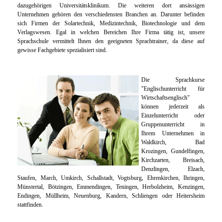
Unsere
dazugehörigen Universitätsklinikum. Die weiteren dort ansässigen
Unternehmen gehören den verschiedensten Branchen an. Darunter befinden
Sprachlehrer
sich Firmen der Solartechnik, Medizintechnik, Biotechnologie und dem
-
Verlagswesen. Egal in welchen Bereichen Ihre Firma tätig ist, unsere
Konversationskurse
Sprachschule vermittelt Ihnen den geeigneten Sprachtrainer, da diese auf
gewisse Fachgebiete spezialisiert sind.
Die Sprachkurse
"Englischunterricht für
Wirtschaftsenglisch"
können jederzeit als
Einzelunterricht oder
Gruppenunterricht in
Ihrem Unternehmen in
Waldkirch, Bad
Krozingen, Gundelfingen,
Kirchzarten, Breisach,
Denzlingen, Elzach,
Staufen, March, Umkirch, Schallstadt, Vogtsburg, Ehrenkirchen, Ihringen,
Münstertal, Bötzingen, Emmendingen, Teningen, Herbolzheim, Kenzingen,
Endingen, Müllheim, Neuenburg, Kandern, Schliengen oder Heitersheim
stattfinden.