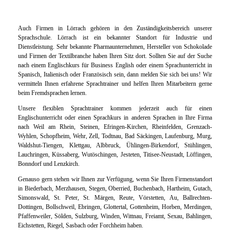
Auch Firmen in Lörrach gehören in den Zuständigkeitsbereich unserer
Sprachschule. Lörrach ist ein bekannter Standort für Industrie und
Dienstleistung. Sehr bekannte Pharmaunternehmen, Hersteller von Schokolade
und Firmen der Textilbranche haben Ihren Sitz dort. Sollten Sie auf der Suche
nach einem Englischkurs für Business English oder einem Sprachunterricht in
Spanisch, Italienisch oder Französisch sein, dann melden Sie sich bei uns! Wir
vermitteln Ihnen erfahrene Sprachtrainer und helfen Ihren Mitarbeitern gerne
beim Fremdsprachen lernen.
Unsere flexiblen Sprachtrainer kommen jederzeit auch für einen
Englischunterricht oder einen Sprachkurs in anderen Sprachen in Ihre Firma
nach Weil am Rhein, Steinen, Efringen-Kirchen, Rheinfelden, Grenzach-
Wyhlen, Schopfheim, Wehr, Zell, Todtnau, Bad Säckingen, Laufenburg, Murg,
Waldshut-Tiengen, Klettgau, Albbruck, Ühlingen-Birkendorf, Stühlingen,
Lauchringen, Küssaberg, Wutöschingen, Jesteten, Titisee-Neustadt, Löffingen,
Bonndorf und Lenzkirch.
Genauso gern stehen wir Ihnen zur Verfügung, wenn Sie Ihren Firmenstandort
in Biederbach, Merzhausen, Stegen, Oberried, Buchenbach, Hartheim, Gutach,
Simonswald, St. Peter, St. Märgen, Reute, Vörstetten, Au, Ballrechten-
Dottingen, Bollschweil, Ebringen, Glottertal, Gottenheim, Horben, Merdingen,
Pfaffenweiler, Sölden, Sulzburg, Winden, Wittnau, Freiamt, Sexau, Bahlingen,
Eichstetten, Riegel, Sasbach oder Forchheim haben.