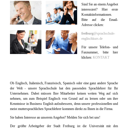
Firmenschulungen
Sind Sie an einem Angebot
interessiert? Hier erste
Kontaktinformationen.
-
Bitte auf die Email-
Unser
Adresse clicken:
Angebot
freiburg
@sprachschule-
-
englischkurs.de
Lehrmethoden
Für unsere Telefon- und
-
Faxnummer, bitte hier
klicken:
KONTAKT
Kursinhalte
-
Workshops
-
Ob Englisch, Italienisch, Französisch, Spanisch oder eine ganz andere Sprache
Sprachschulung
der Welt - unsere Sprachschule hat den passenden Sprachlehrer für Ihr
Unternehmen. Dabei müssen Ihre Mitarbeiter keinen weiten Weg auf sich
-
nehmen, um zum Beispiel Englisch von Grund auf zu lernen oder um ihre
Managementkurse
Kenntnisse in Business English aufzubessern, denn unsere professionellen und
-
meist muttersprachlichen Sprachlehrer kommen direkt zu Ihnen in die Firma.
Einzelunterricht
Sie haben Interesse an unserem Angebot? Melden Sie sich bei uns!
-
Der größte Arbeitgeber der Stadt Freiburg ist die Universität mit den