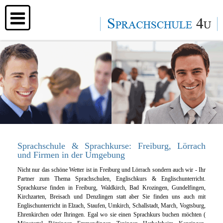
Sprachschule
Über
uns
Kontakt
&
Impressum
Sprachschule & Sprachkurse: Freiburg, Lörrach
Datenschutz
und Firmen in der Umgebung
Nicht nur das schöne Wetter ist in Freiburg und Lörrach sondern auch wir - Ihr
Ihre
Partner zum Thema Sprachschulen, Englischkurs & Englischunterricht.
Sprachkurse finden in Freiburg, Waldkirch, Bad Krozingen, Gundelfingen,
Vorteile
Kirchzarten, Breisach und Denzlingen statt aber Sie finden uns auch mit
Englischunterricht in Elzach, Staufen, Umkirch, Schallstadt, March, Vogtsburg,
bei
Ehrenkirchen oder Ihringen. Egal wo sie einen Sprachkurs buchen möchten (