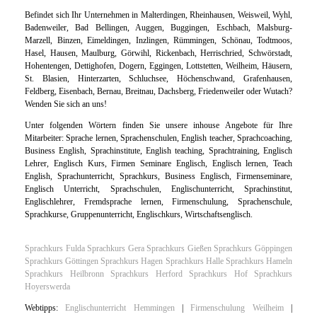
Befindet sich Ihr Unternehmen in Malterdingen, Rheinhausen, Weisweil, Wyhl,
Badenweiler, Bad Bellingen, Auggen, Buggingen, Eschbach, Malsburg-
Marzell, Binzen, Eimeldingen, Inzlingen, Rümmingen, Schönau, Todtmoos,
Hasel, Hausen, Maulburg, Görwihl, Rickenbach, Herrischried, Schwörstadt,
Hohentengen, Dettighofen, Dogern, Eggingen, Lottstetten, Weilheim, Häusern,
St. Blasien, Hinterzarten, Schluchsee, Höchenschwand, Grafenhausen,
Feldberg, Eisenbach, Bernau, Breitnau, Dachsberg, Friedenweiler oder Wutach?
Wenden Sie sich an uns!
Unter folgenden Wörtern finden Sie unsere inhouse Angebote für Ihre
Mitarbeiter: Sprache lernen, Sprachenschulen, English teacher, Sprachcoaching,
Business English, Sprachinstitute, English teaching, Sprachtraining, Englisch
Lehrer, Englisch Kurs, Firmen Seminare Englisch, Englisch lernen, Teach
English, Sprachunterricht, Sprachkurs, Business Englisch, Firmenseminare,
Englisch Unterricht, Sprachschulen, Englischunterricht, Sprachinstitut,
Englischlehrer, Fremdsprache lernen, Firmenschulung, Sprachenschule,
Sprachkurse, Gruppenunterricht, Englischkurs, Wirtschaftsenglisch.
Sprachkurs Fulda
Sprachkurs Gera
Sprachkurs Gießen
Sprachkurs Göppingen
Sprachkurs Göttingen
Sprachkurs Hagen
Sprachkurs Halle
Sprachkurs Hameln
Sprachkurs Heilbronn
Sprachkurs Herford
Sprachkurs Hof
Sprachkurs
Hoyerswerda
Webtipps:
Englischunterricht Hemmingen
|
Firmenschulung Weilheim
|